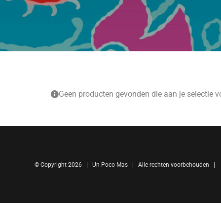
Geen producten gevonden die aan je selectie v
© Copyright
2026 | Un Poco Mas | Alle rechten voorbehouden |