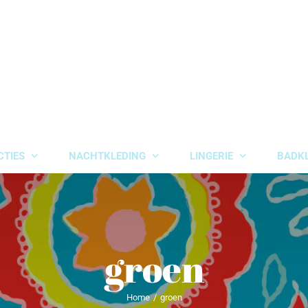
CTIES
NACHTKLEDING
LINGERIE
BADK
groen
Home
groen