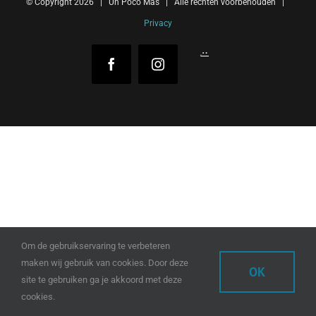
© Copyright
2026 | Un Poco Mas | Alle rechten voorbehouden |
Privacy
Reejeel
Facebook
Instagram
Om de gebruikservaring te verbeteren
maken wij gebruik van cookies. Door deze
OK
site te gebruiken ga je akkoord met deze
cookies.