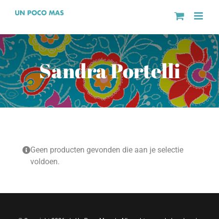
Ga
naar
inhoud
Sandra Portelli
Geen producten gevonden die aan je selectie
voldoen.