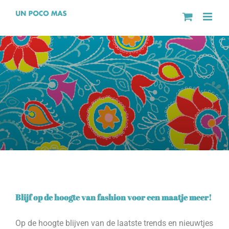
Ga
naar
inhoud
Blijf op de hoogte van fashion voor een maatje meer!
Op de hoogte blijven van de laatste trends en nieuwtjes