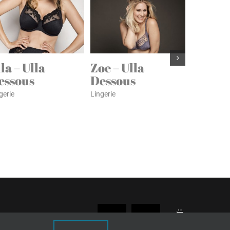
la – Ulla
Zoe – Ulla
Lilly –
essous
Dessous
Desso
gerie
Lingerie
Lingerie
Reejeel
Facebook
Instagram