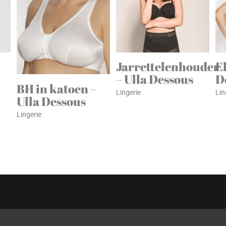
Jarrettelenhouder
El
– Ulla Dessous
D
BH in katoen –
Lingerie
Lin
Ulla Dessous
Lingerie
Privacy