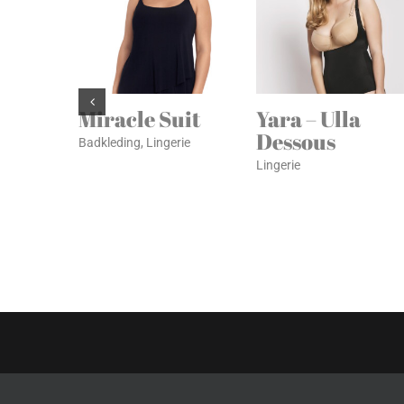
Miracle Suit
Yara – Ulla
Dessous
Badkleding
,
Lingerie
Lingerie
© Copyright
2026 | Un Poco Mas | Alle rechten voorbehouden |