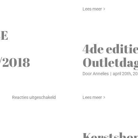
XandresGold-
Lees meer
event
22/09/2018
LE
4de editi
/2018
Outletdag
Door
Annelies
|
april 20th, 2
voor
Reacties uitgeschakeld
Lees meer
6DE
EDITIE
DOLLE
OUTLETDAGEN
Kerstsho
25/05/2018-