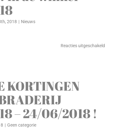
18
th, 2018
|
Nieuws
voor
Reacties uitgeschakeld
Modeshow
in
de
winkel
E KORTINGEN
30/09/2018
 BRADERIJ
8 – 24/06/2018 !
18
|
Geen categorie