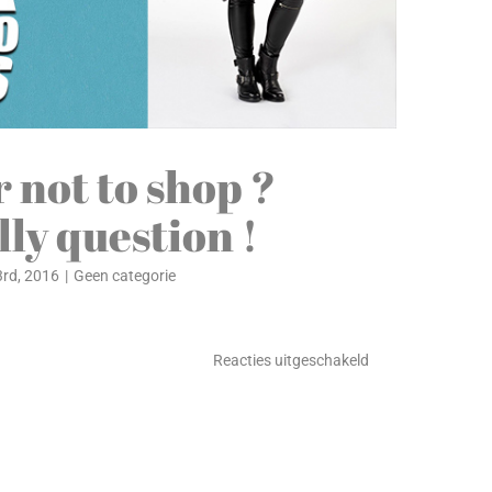
 not to shop ?
illy question !
rd, 2016
|
Geen categorie
voor
Reacties uitgeschakeld
To
shop
or
not