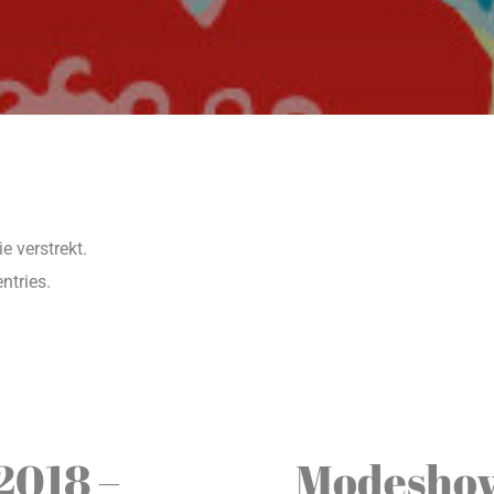
e verstrekt.
ntries.
2018 –
Modeshow