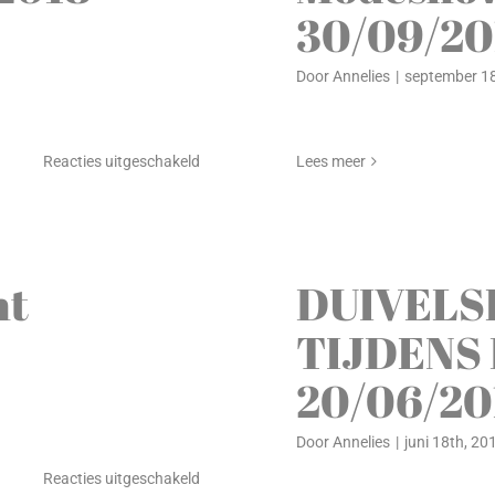
30/09/20
Door
Annelies
|
september 18
voor
Reacties uitgeschakeld
Lees meer
Modeweek
02/10/2018
–
07/10/2018
nt
DUIVELS
TIJDENS
20/06/201
Door
Annelies
|
juni 18th, 20
voor
Reacties uitgeschakeld