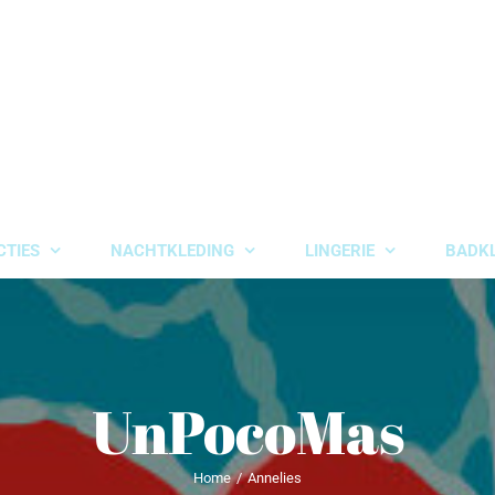
CTIES
NACHTKLEDING
LINGERIE
BADK
UnPocoMas
Home
Annelies