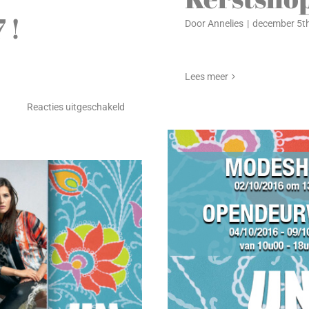
 !
27/05/2018
Door
Annelies
|
december 5th
Lees meer
voor
Reacties uitgeschakeld
Vanaf
3
januari
wintersolden
2017
!