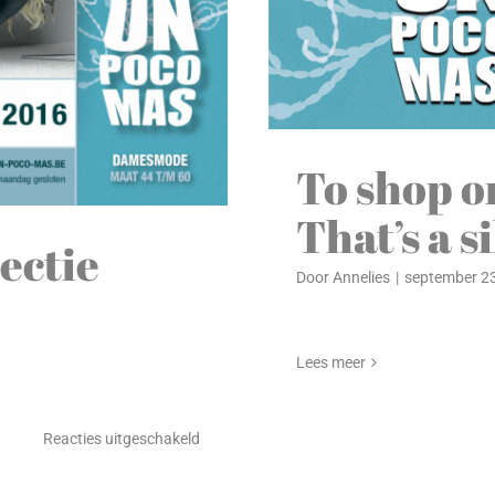
To shop or
That’s a s
ectie
Door
Annelies
|
september 23
Lees meer
voor
Reacties uitgeschakeld
Herfst-
Wintercollectie