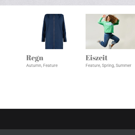
Regn
Eiszeit
Autumn
,
Feature
Feature
,
Spring
,
Summer
© Copyright
2026 | Un Poco Mas | Alle rechten voorbehouden |