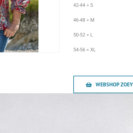
42-44 = S
46-48 = M
50-52 = L
54-56 = XL
WEBSHOP ZOEY