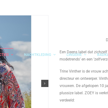
Een Deens label dat zichzelf
CTIES
NACHTKLEDING
LINGERIE
BADK
modetrends’ en een ‘zelfverz
Trine Vinther is de vrouw ac
directeur en ontwerper. Vint
vrouwen. De afgelopen 10 jaa
plussize label. ZOEY is verkr
verdeeld: