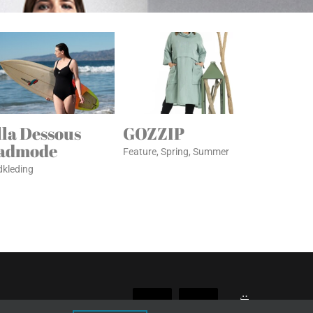
lla Dessous
GOZZIP
admode
Feature
,
Spring
,
Summer
kleding
Reejeel
Facebook
Instagram