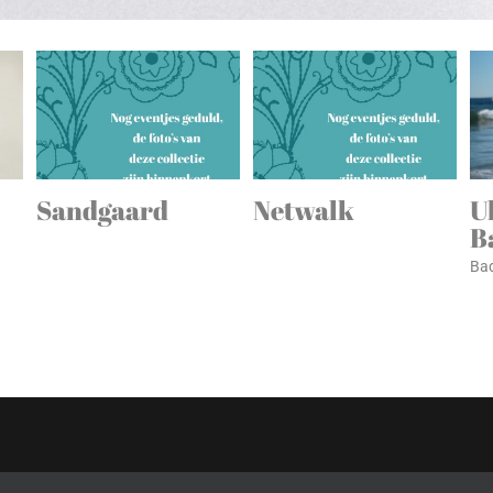
Sandgaard
Netwalk
U
B
Bad
Privacy