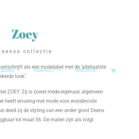
Zoey
Deense collectie
 omschrijft als een modelabel met de ‘allerlaatste
LEDING
CONTACT
WEBSHOP
ekerde look’.
hter ZOEY. Zij is zowel mede-eigenaar, algemeen
her heeft ervaring met mode voor wondervolle
r deed zij de styling van een ander groot Deens
ijgbaar tot maat 56. De maten zijn als volgt