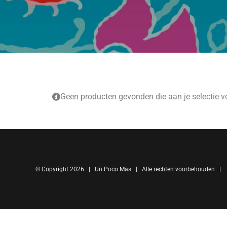
Geen producten gevonden die aan je selectie v
© Copyright
2026 | Un Poco Mas | Alle rechten voorbehouden |