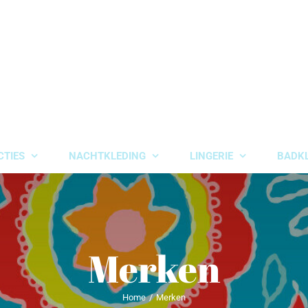
CTIES
NACHTKLEDING
LINGERIE
BADK
Merken
Home
Merken