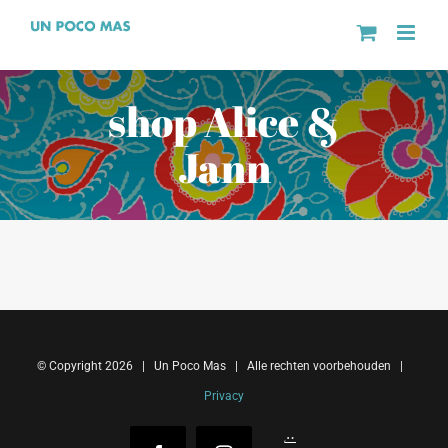
Ga
naar
inhoud
shop Alice &
Jann
© Copyright
2026 | Un Poco Mas | Alle rechten voorbehouden |
Privacy
Reejeel