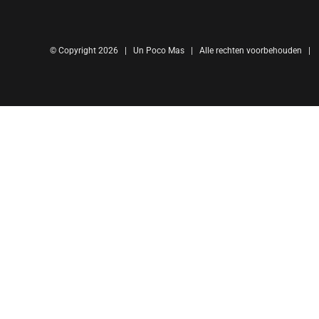
© Copyright
2026 | Un Poco Mas | Alle rechten voorbehouden |