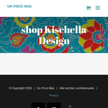
Ga
naar
inhoud
shop Kischella
Design
© Copyright
2026 | Un Poco Mas | Alle rechten voorbehouden |
Privacy
Reejeel