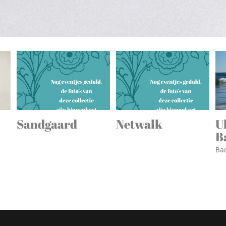
Sandgaard
Netwalk
U
B
Bad