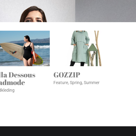
lla Dessous
GOZZIP
admode
Feature
,
Spring
,
Summer
kleding