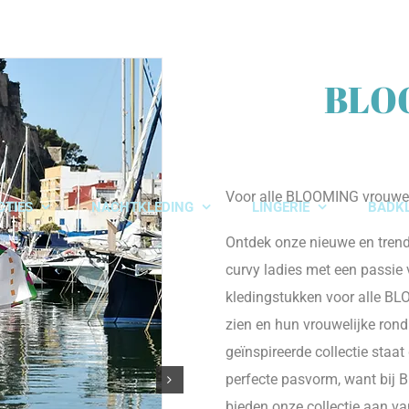
BLO
Voor alle BLOOMING vrouwe
CTIES
NACHTKLEDING
LINGERIE
BADK
Ontdek onze nieuwe en trendy
curvy ladies met een passi
kledingstukken voor alle BL
zien en hun vrouwelijke ron
geïnspireerde collectie staa
perfecte pasvorm, want bij 
bieden onze collectie aan va