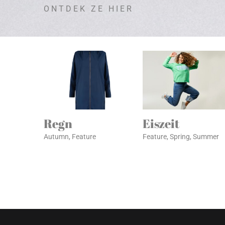
ONTDEK ZE HIER
Regn
Eiszeit
Autumn
,
Feature
Feature
,
Spring
,
Summer