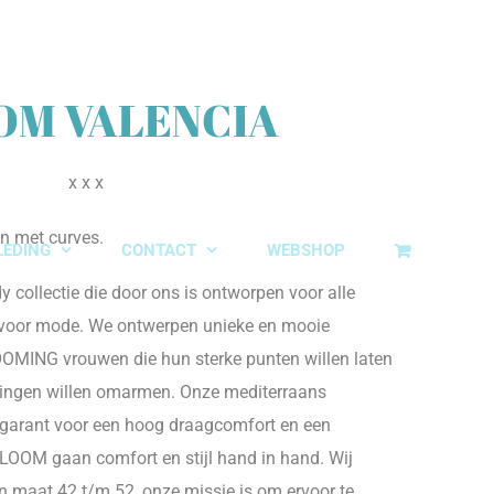
OM VALENCIA
xxx
n met curves.
LEDING
CONTACT
WEBSHOP
 collectie die door ons is ontworpen voor alle
e voor mode. We ontwerpen unieke en mooie
OOMING vrouwen die hun sterke punten willen laten
dingen willen omarmen. Onze mediterraans
t garant voor een hoog draagcomfort en een
BLOOM gaan comfort en stijl hand in hand. Wij
n maat 42 t/m 52, onze missie is om ervoor te