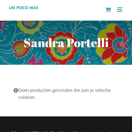
Ga
naar
inhoud
Sandra Portelli
Geen producten gevonden die aan je selectie
voldoen.