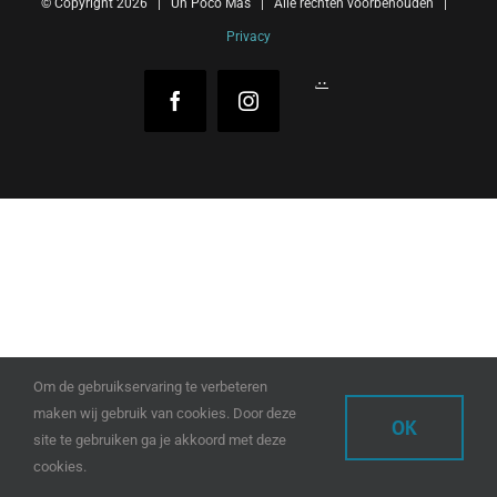
© Copyright
2026 | Un Poco Mas | Alle rechten voorbehouden |
Privacy
Reejeel
Facebook
Instagram
Om de gebruikservaring te verbeteren
maken wij gebruik van cookies. Door deze
OK
site te gebruiken ga je akkoord met deze
cookies.